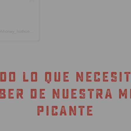
Una publicación compartida de Miel picante | OH HONEY (@ohhoney_hothoney)
DO LO QUE NECESI
BER DE NUESTRA M
PICANTE