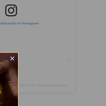
publicación en Instagram
Una publicación compartida de Miel picante | OH HONEY (@ohhoney_hothoney)