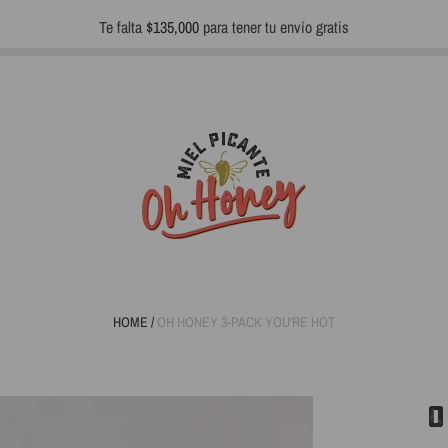
Te falta
$135,000
para tener tu envío gratis
HOME
/
OH HONEY 3-PACK YOU'RE HOT
O