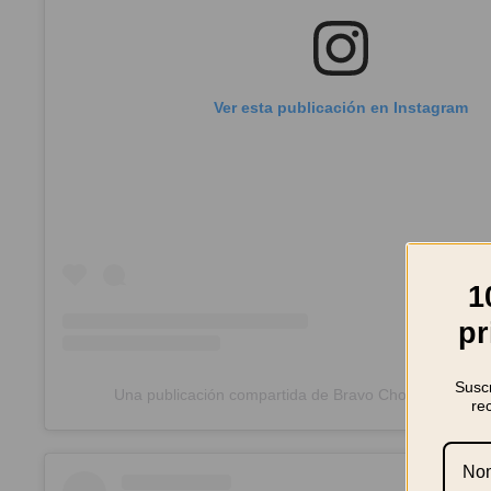
Ver esta publicación en Instagram
1
pr
Suscr
Una publicación compartida de Bravo Chorizos (@bra
re