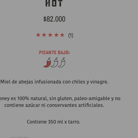
HOT
Precio
$82.000
habitual
1
(1)
reseñas
totales
Miel de abejas infusionada con chiles y vinagre.
ney es 100% natural, sin gluten, paleo-amigable y no
contiene azúcar ni conservantes artificiales.
Contiene 350 ml x tarro.